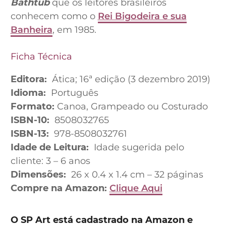
Bathtub
que os leitores brasileiros
conhecem como o
Rei Bigodeira e sua
Banheira
, em 1985.
Ficha Técnica
Editora:
‎ Ática; 16ª edição (3 dezembro 2019)
Idioma:
‎ Português
Formato:
Canoa, Grampeado ou Costurado
ISBN-10:
‎ 8508032765
ISBN-13:
‎ 978-8508032761
Idade de Leitura:
‎ Idade sugerida pelo
cliente: 3 – 6 anos
Dimensões:
‎ 26 x 0.4 x 1.4 cm – 32 páginas
Compre na Amazon:
Clique Aqui
O SP Art está cadastrado na Amazon e