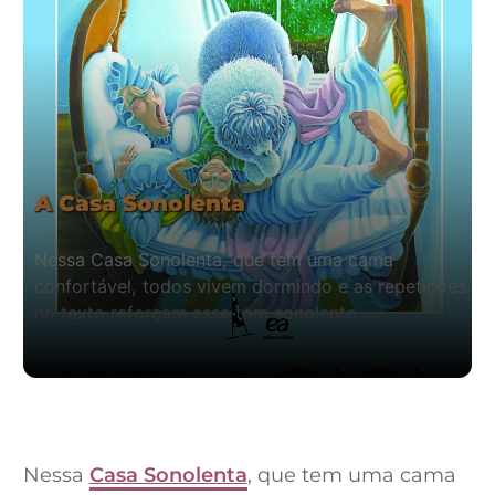
A Casa Sonolenta
Nessa Casa Sonolenta, que tem uma cama
confortável, todos vivem dormindo e as repetições
no texto reforçam esse tom sonolento,…
Nessa
Casa Sonolenta
, que tem uma cama