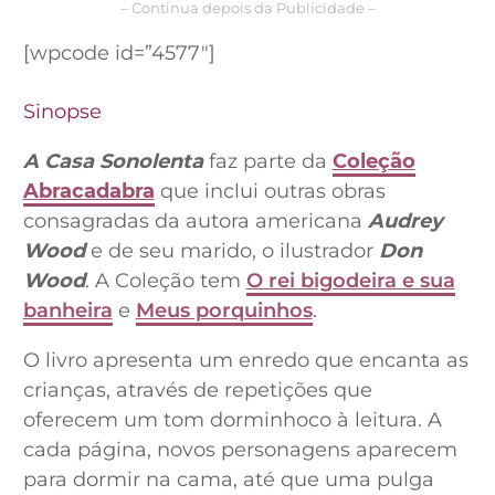
– Continua depois da Publicidade –
[wpcode id=”4577″]
Sinopse
A Casa Sonolenta
faz parte da
Coleção
Abracadabra
que inclui outras obras
consagradas da autora americana
Audrey
Wood
e de seu marido, o ilustrador
Don
Wood
. A Coleção tem
O rei bigodeira e sua
banheira
e
Meus porquinhos
.
O livro apresenta um enredo que encanta as
crianças, através de repetições que
oferecem um tom dorminhoco à leitura. A
cada página, novos personagens aparecem
para dormir na cama, até que uma pulga