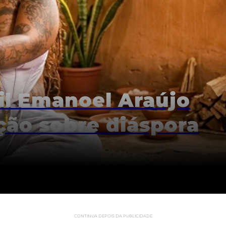
il Emanoel Araújo
ção sobre diáspora
CONTINUA DEPOIS DA PUBLICIDADE