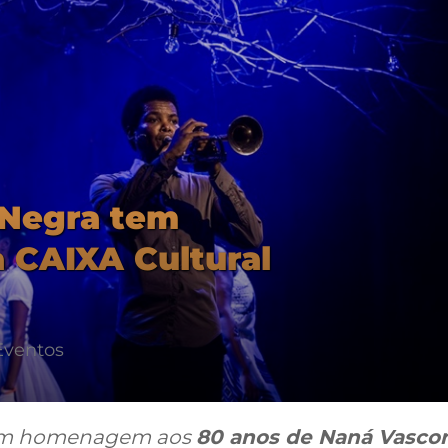
 Negra tem
a CAIXA Cultural
Eventos
w em homenagem aos
80 anos de Naná Vasco