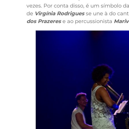
vezes. Por conta disso, é um símbolo da
de
Virgínia Rodrigues
se une à do cant
dos Prazeres
e ao percussionista
Mariv