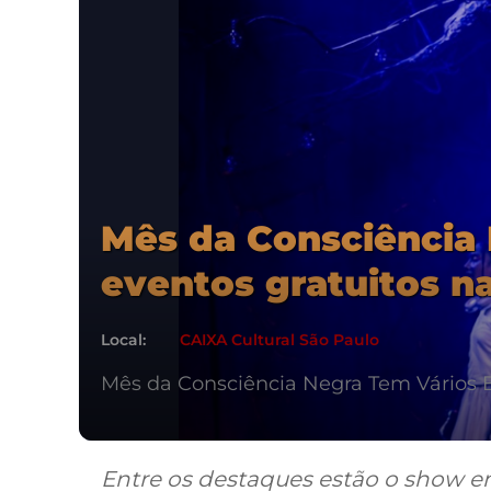
Mês da Consciência
eventos gratuitos n
Local:
CAIXA Cultural São Paulo
Mês da Consciência Negra Tem Vários 
Entre os destaques estão o sho