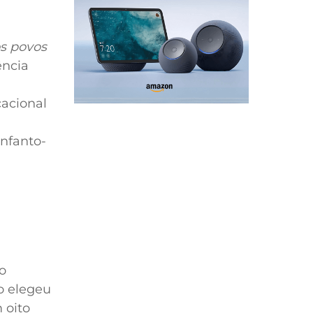
os povos
ência
cacional
infanto-
o
o elegeu
 oito