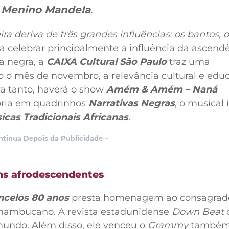
l
Menino Mandela
.
ra deriva de três grandes influências: os bantos, 
a celebrar principalmente a influência da ascend
a negra, a
CAIXA Cultural São Paulo
traz uma
 o mês de novembro, a relevância cultural e edu
a tanto, haverá o show
Amém & Amém – Naná
stória em quadrinhos
Narrativas Negras
, o musical 
icas Tradicionais Africanas
.
ntinua Depois da Publicidade –
s afrodescendentes
celos 80 anos
presta homenagem ao consagrad
rnambucano. A revista estadunidense
Down Beat
mundo. Além disso, ele venceu o
Grammy
também