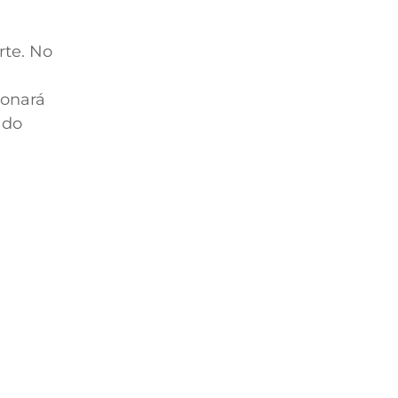
rte. No
ionará
 do