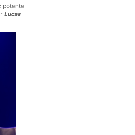
z potente
or
Lucas