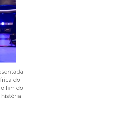
resentada
frica do
lo fim do
história