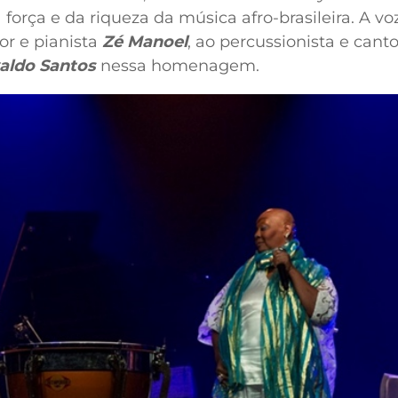
 força e da riqueza da música afro-brasileira. A vo
or e pianista
Zé Manoel
, ao percussionista e cant
aldo Santos
nessa homenagem.