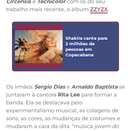
Circensis
e
Tecnicolor
com os do seu
trabalho mais recente, o álbum
ZZYZX
.
Shakira canta para
2 milhões de
pessoas em
Copacabana
Os irmãos
Sergio Dias
e
Arnaldo Baptista
se
juntaram à cantora
Rita Lee
para formar a
banda. Ela se destacava pelo
experimentalismo musical, as colagens de
sons, as cores, as mudanças de costumes e
mudaram a cara da dita
“música jovem do