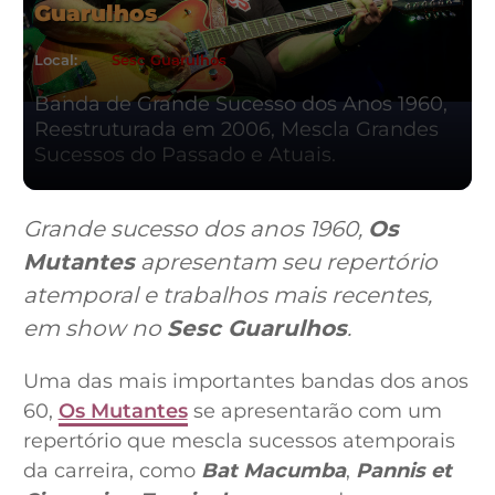
Guarulhos
Local:
Sesc Guarulhos
Banda de Grande Sucesso dos Anos 1960,
Reestruturada em 2006, Mescla Grandes
Sucessos do Passado e Atuais.
Grande sucesso dos anos 1960,
Os
Mutantes
apresentam seu repertório
atemporal e trabalhos mais recentes,
em show no
Sesc Guarulhos
.
Uma das mais importantes bandas dos anos
60,
Os Mutantes
se apresentarão com um
repertório que mescla sucessos atemporais
da carreira, como
Bat Macumba
,
Pannis et