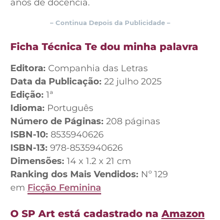
anos de docência.
– Continua Depois da Publicidade –
Ficha Técnica Te dou minha palavra
Editora:
‎Companhia das Letras
Data da Publicação:
‎22 julho 2025
Edição:
‎1ª
Idioma:
‎Português
Número de Páginas:
‎208 páginas
ISBN-10:
‎8535940626
ISBN-13:
‎978-8535940626
Dimensões:
14 x 1.2 x 21 cm
Ranking dos Mais Vendidos:
Nº 129
em
Ficção Feminina
O SP Art está cadastrado na
Amazon