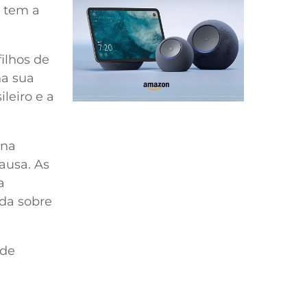
e tem a
ilhos de
na sua
leiro e a
 na
ausa. As
a
ada sobre
 de