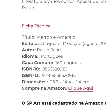
Literatura e vários outros. Apesar de n
Paulo.
Ficha Técnica
Título:
Marron e Amarelo
Editora:
Alfaguara; 1ª edição (agosto 20
Autor:
Paulo Scott
Idioma:
‎ Português
Capa Comum:
‎ 160 páginas
ISBN-10:
‎ 855652091X
ISBN-13:
‎ 978-8556520913
Dimensões:
‎ 23.2 x 14.4 x 1.4 cm
Compre na Amazon:
Clique Aqui
O SP Art está cadastrado na Amazon 