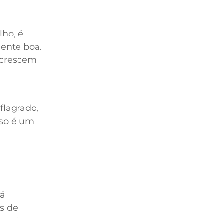
lho, é
gente boa.
s crescem
flagrado,
sso é um
já
s de