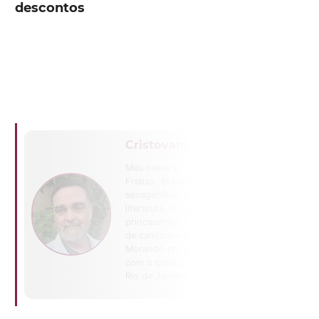
descontos
Cristovam Freitas
Meu nome é Cristovam
Freitas. Brasileiro,
sexagenário, aficcionado por
literatura, cinema e
principalmente teatro. Tutor
de caninos e felinos.
Morando em Brasília, mas
com o coração enterrado no
Rio de Janeiro.