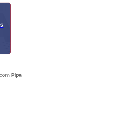
os
, com
Pipa