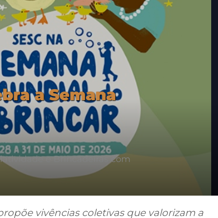
ebra a Semana
iatividade e Brincadeiras com
ropõe vivências coletivas que valorizam a