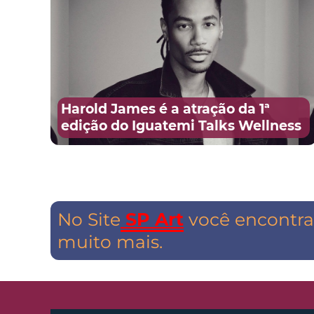
Harold James é a atração da 1ª
edição do Iguatemi Talks Wellness
No Site
SP Art
você encontra 
muito mais.