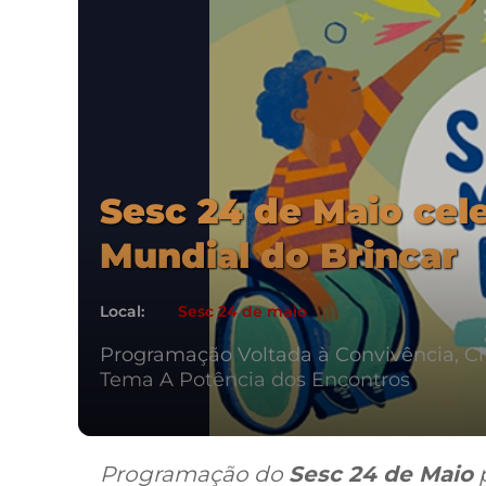
Sesc 24 de Maio cel
Mundial do Brincar
Local:
Sesc 24 de maio
Programação Voltada à Convivência, Cr
Tema A Potência dos Encontros
Programação do
Sesc 24 de Maio
p