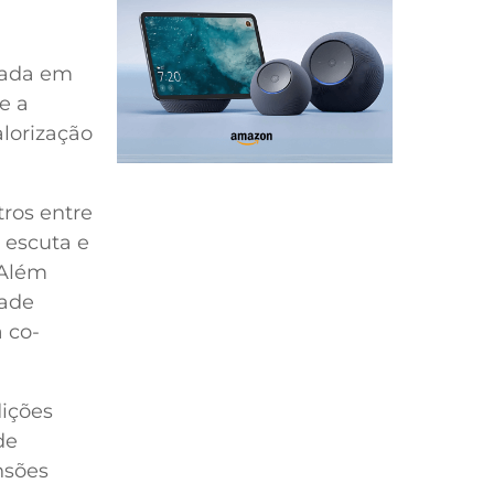
izada em
e a
alorização
tros entre
 escuta e
 Além
dade
a co-
dições
de
nsões