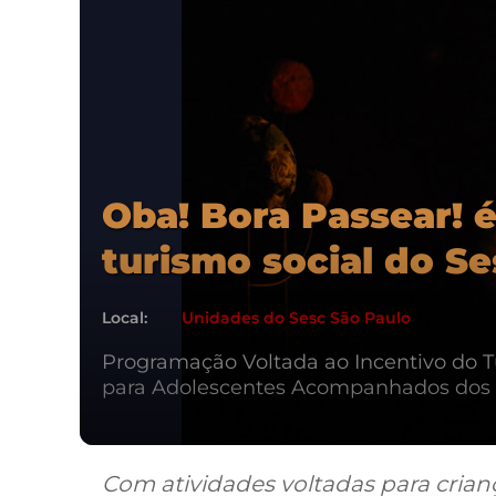
Oba! Bora Passear! é
turismo social do S
Local:
Unidades do Sesc São Paulo
Programação Voltada ao Incentivo do 
para Adolescentes Acompanhados dos
Com atividades voltadas para crianç