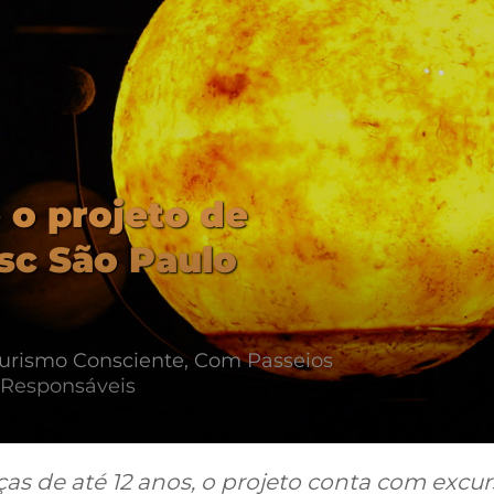
 o projeto de
esc São Paulo
Turismo Consciente, Com Passeios
 Responsáveis
as de até 12 anos, o projeto conta com excur