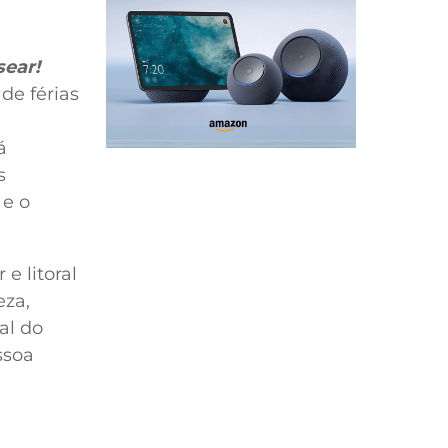
sear!
de férias
á
s
 e o
e litoral
eza,
al do
ssoa