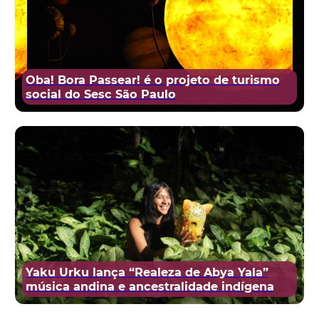
Oba! Bora Passear! é o projeto de turismo
social do Sesc São Paulo
Yaku Urku lança “Realeza de Abya Yala”
música andina e ancestralidade indígena