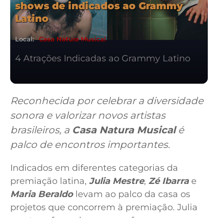
shows de indicados ao Grammy
Latino
Local:
Casa Natura Musical
4 Atrações Indicadas ao Grammy Latino
Reconhecida por celebrar a diversidade
sonora e valorizar novos artistas
brasileiros, a
Casa Natura Musical
é
palco de encontros importantes.
Indicados em diferentes categorias da
premiação latina,
Julia Mestre
,
Zé Ibarra
e
Maria Beraldo
levam ao palco da casa os
projetos que concorrem à premiação. Julia