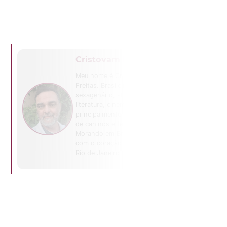
Cristovam Freitas
Meu nome é Cristovam
Freitas. Brasileiro,
sexagenário, aficcionado por
literatura, cinema e
principalmente teatro. Tutor
de caninos e felinos.
Morando em Brasília, mas
com o coração enterrado no
Rio de Janeiro.