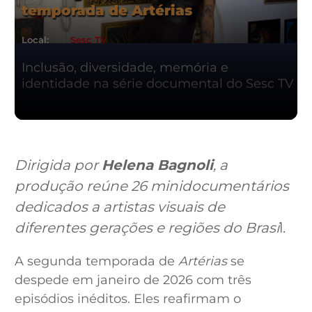
temporada de Artérias
Local:
Sesc TV
Inclusão, diversidade, memória e
identidade na série documental do Sesc TV
Dirigida por
Helena Bagnoli
, a
produção reúne 26 minidocumentários
dedicados a artistas visuais de
diferentes gerações e regiões do Brasi
l.
A segunda temporada de
Artérias
se
despede em janeiro de 2026 com três
episódios inéditos. Eles reafirmam o