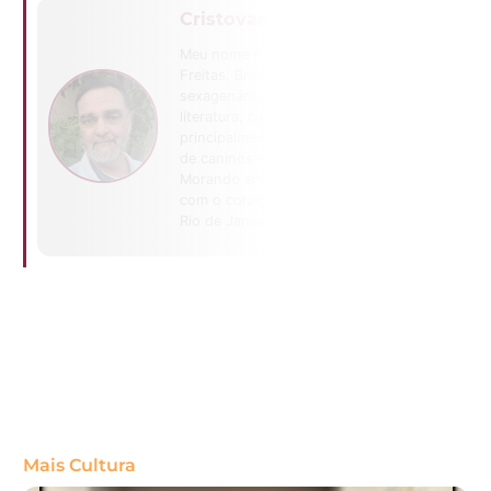
Cristovam Freitas
Meu nome é Cristovam
Freitas. Brasileiro,
sexagenário, aficcionado por
literatura, cinema e
principalmente teatro. Tutor
de caninos e felinos.
Morando em Brasília, mas
com o coração enterrado no
Rio de Janeiro.
Mais Cultura