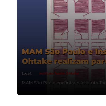
MAM São Paulo e Ins
Ohtake realizam parc
Local:
Instituto Tomie Ohtake
MAM São Paulo encontra o Instituto T