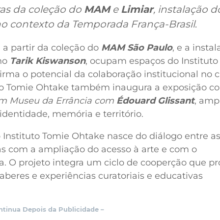
as da coleção do
MAM
e
Limiar
, instalação d
l no contexto da Temporada França-Brasil
.
 a partir da coleção do
MAM São Paulo
, e a insta
ino
Tarik Kiswanson
, ocupam espaços do Instituto
ma o potencial da colaboração institucional no
uto Tomie Ohtake também inaugura a exposição co
r um Museu da Errância com
Édouard Glissant
, amp
dentidade, memória e território.
nstituto Tomie Ohtake nasce do diálogo entre a
s com a ampliação do acesso à arte e com o
a. O projeto integra um ciclo de cooperção que 
aberes e experiências curatoriais e educativas
ntinua Depois da Publicidade –