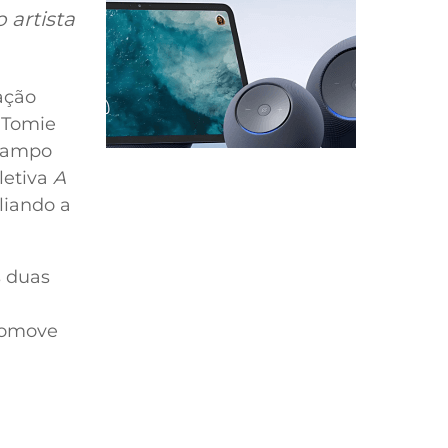
o artista
lação
 Tomie
 campo
letiva
A
liando a
s duas
promove