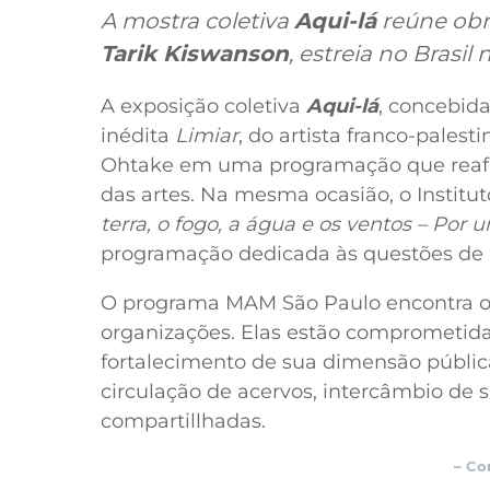
A mostra coletiva
Aqui-lá
reúne obr
Tarik Kiswanson
, estreia no Brasi
A exposição coletiva
Aqui-lá
, concebida
inédita
Limiar
, do artista franco-palest
Ohtake em uma programação que reafir
das artes. Na mesma ocasião, o Instit
terra, o fogo, a água e os ventos – Po
programação dedicada às questões de i
O programa MAM São Paulo encontra o I
organizações. Elas estão comprometida
fortalecimento de sua dimensão públic
circulação de acervos, intercâmbio de s
compartillhadas.
– Co