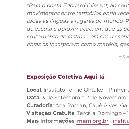
“Para o poeta Édouard Glissant, ao con
movimentos entre territórios enriquece
todas as línguas e lugares do mundo. P
de escuta e aproximação, em que as ob
cruzamento de rastros – ora em ressonâ
obras os incorporam como matéria, ge
– Co
Exposição Coletiva Aqui-lá
Local
: Instituto Tomie Ohtake – Pinheir
Data
: 3 de Setembro a 2 de Novembro
Curadoria
: Ana Roman, Cauê Alves, Ga
Visitação Gratuita
: Terça a Domingo – 1
Mais Informações
:
mam.org.br
|
insti