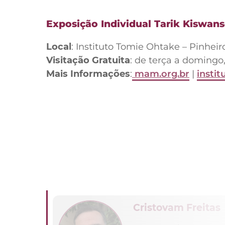
Exposição Individual Tarik Kiswans
Local
: Instituto Tomie Ohtake – Pinheir
Visitação Gratuita
: de terça a domingo
Mais Informações
:
mam.org.br
|
insti
Cristovam Freitas