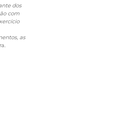
ante dos
ação com
xercício
mentos, as
ra.