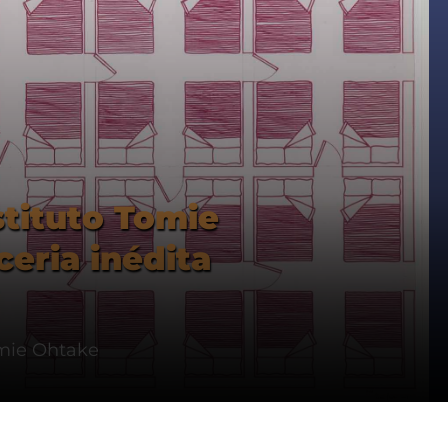
tituto Tomie
eria inédita
omie Ohtake