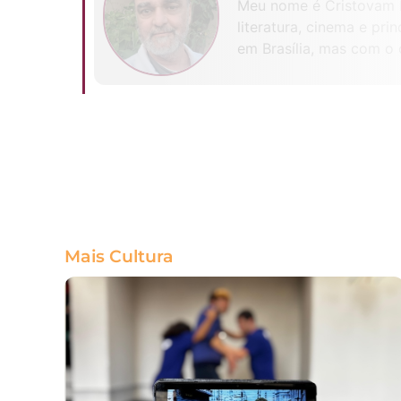
Meu nome é Cristovam Fr
literatura, cinema e pri
em Brasília, mas com o 
Mais Cultura