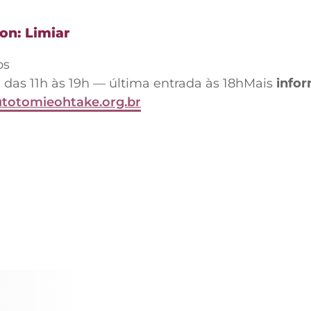
on: Limiar
os
, das 11h às 19h — última entrada às 18hMais
info
tutotomieohtake.org.br