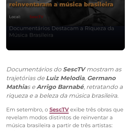
reinventaram a música brasileira
Local:
SescTV
Documentários Destacam a Riqueza da
Música Brasileira
Documentários do
SescTV
mostram as
trajetórias de
Luiz Melodia
,
Germano
Mathia
s e
Arrigo Barnabé
,
retratando a
riqueza e a beleza da música brasileira
.
Em setembro, o
SescTV
exibe três obras que
revelam modos distintos de reinventar a
música brasileira a partir de três artistas: