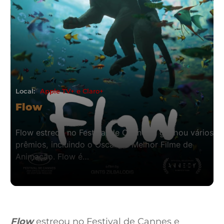
Local:
Apple TV+ e Claro+
Flow
Flow estreou no Festival de Cannes e ganhou vários
prêmios, incluindo o Oscar de Melhor Filme de
Animação. Flow é…
Flow
estreou no Festival de Cannes e