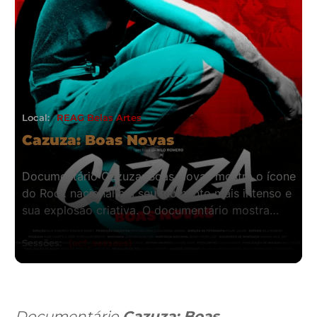
Local:
REAG Belas Artes
Cazuza: Boas Novas
Documentário Cazuza: Boas Novas mostra o ícone
do Rock nacional em seu momento mais intenso e
sua explosão criativa. O documentário mostra…
Sessões:
{acf_sessoes}
Documentário
Cazuza: Boas